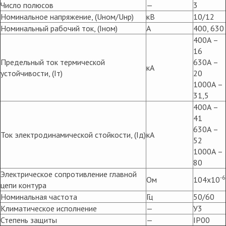
Число полюсов
—
3
Номинальное напряжение, (Uном/Uнр)
кВ
10/12
Номинальный рабочий ток, (Iном)
А
400, 630
400А –
16
Предельный ток термической
630А –
кА
устойчивости, (Iт)
20
1000А –
31,5
400А –
41
630А –
Ток электродинамической стойкости, (Iд)
кА
52
1000А –
80
Электрическое сопротивление главной
-6
Ом
104х10
цепи контура
Номинальная частота
Гц
50/60
Климатическое исполнение
—
У3
Степень защиты
—
IP00