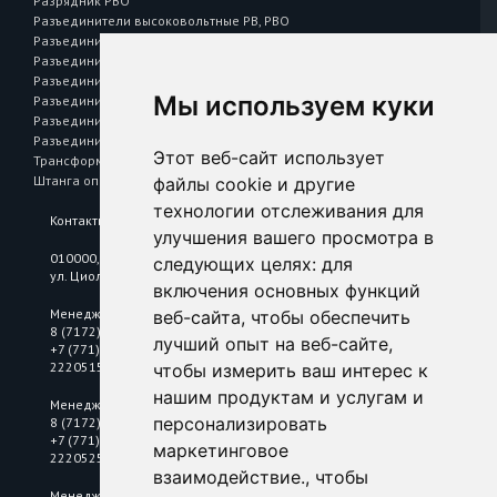
Разрядник РВО
Разъединители высоковольтные РВ, РВО
Разъединители высоковольтные РВЗ
Разъединители высоковольтные РВФЗ
Разъединители наружной установки РЛНД
Мы используем куки
Разъединители Р 43, Р 63
Разъединитель — предохранитель РПС
Разъединитель на одно направление РЕ
Этот веб-сайт использует
Трансформаторы тока Т 0,66
Штанга оперативная L=1041
файлы cookie и другие
технологии отслеживания для
Контакты
улучшения вашего просмотра в
010000, Республика Казахстан, г. Астана,
следующих целях:
для
ул. Циолковского, 6/2
включения основных функций
Менеджер по цветному металлопрокату
веб-сайта
,
чтобы обеспечить
8 (7172) 25 18 10
лучший опыт на веб-сайте
,
+7 (771) 2220515
2220515@mkastana.kz
чтобы измерить ваш интерес к
нашим продуктам и услугам и
Менеджер по нержавеющему металлопрокату
персонализировать
8 (7172) 25 18 10
+7 (771) 2220525
маркетинговое
2220525@mkastana.kz
взаимодействие.
,
чтобы
Менеджер по электротехнической продукции