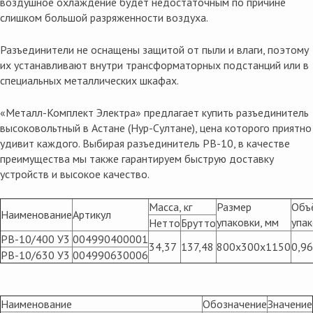
воздушное охлаждение будет недостаточным по причине
слишком большой разряженности воздуха.
Разъединители не оснащены защитой от пыли и влаги, поэтому
их устанавливают внутри трансформаторных подстанций или в
специальных металлических шкафах.
«Металл-Комплект Электра» предлагает купить
разъединитель
высоковольтный в Астане (Нур-Султане), цена
которого приятно
удивит каждого. Выбирая разъединитель
РВ-10,
в качестве
преимущества мы также гарантируем быструю доставку
устройств и высокое качество.
Масса, кг
Размер
Объ
Наименование
Артикул
упаковки, мм
упак
Нетто
Брутто
РВ-10/400 У3
004990400001
34,37
137,48
800x300x1150
0,96
РВ-10/630 У3
004990630006
Наименование
Обозначение
Значение