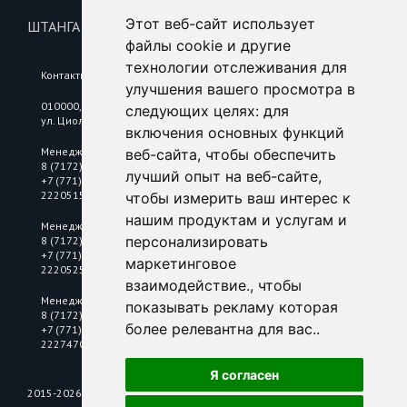
Этот веб-сайт использует
ШТАНГА ОПЕРАТИВНАЯ L=1041
файлы cookie и другие
технологии отслеживания для
Контакты
улучшения вашего просмотра в
010000, Республика Казахстан, г. Астана,
следующих целях:
для
ул. Циолковского, 6/2
включения основных функций
Менеджер по цветному металлопрокату
веб-сайта
,
чтобы обеспечить
8 (7172) 25 18 10
лучший опыт на веб-сайте
,
+7 (771) 2220515
2220515@mkastana.kz
чтобы измерить ваш интерес к
нашим продуктам и услугам и
Менеджер по нержавеющему металлопрокату
персонализировать
8 (7172) 25 18 10
+7 (771) 2220525
маркетинговое
2220525@mkastana.kz
взаимодействие.
,
чтобы
Менеджер по электротехнической продукции
показывать рекламу которая
8 (7172) 25 18 10
более релевантна для вас.
.
+7 (771) 2225115
2227470@mkastana.kz
Я согласен
2015-2026 © Металл Комплект Электра