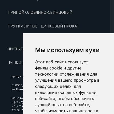
ПРИПОЙ ОЛОВЯННО-СВИНЦОВЫЙ
ПРУТКИ ЛИТЫЕ
ЦИНКОВЫЙ ПРОКАТ
Цинковые аноды
Цинковые чушки
Мы используем куки
ЧИСТЫЕ МЕТАЛЛЫ И ЛИГАТУРА
Этот веб-сайт использует
ЧУШКИ ЛИТЕЙНЫЕ
файлы cookie и другие
технологии отслеживания для
Контакты
улучшения вашего просмотра в
010000, Республика Казахстан, г. Астана,
следующих целях:
для
ул. Циолковского, 6/2
включения основных функций
Менеджер по цветному металлопрокату
веб-сайта
,
чтобы обеспечить
8 (7172) 25 18 10
лучший опыт на веб-сайте
,
+7 (771) 2220515
2220515@mkastana.kz
чтобы измерить ваш интерес к