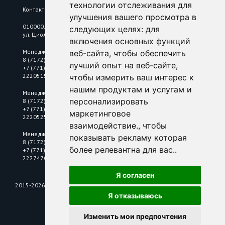
технологии отслеживания для
Контакты
улучшения вашего просмотра в
010000, Республика Казахстан, г. Астана,
следующих целях:
для
ул. Циолковского, 6/2
включения основных функций
Менеджер по цветному металлопрокату
веб-сайта
,
чтобы обеспечить
8 (7172) 25 18 10
лучший опыт на веб-сайте
,
+7 (771) 2220515
2220515@mkastana.kz
чтобы измерить ваш интерес к
нашим продуктам и услугам и
Менеджер по нержавеющему металлопрокату
персонализировать
8 (7172) 25 18 10
+7 (771) 2220525
маркетинговое
2220525@mkastana.kz
взаимодействие.
,
чтобы
Менеджер по электротехнической продукции
показывать рекламу которая
8 (7172) 25 18 10
более релевантна для вас.
.
+7 (771) 2225115
2227470@mkastana.kz
Я согласен
2015-2026 © Металл Комплект Электра
Я отказываюсь
Изменить мои предпочтения