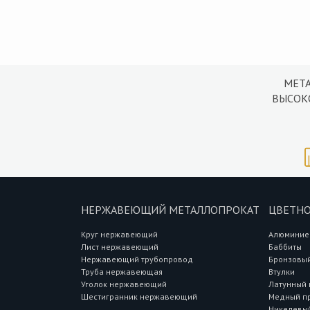
МЕТ
ВЫСОК
НЕРЖАВЕЮЩИЙ МЕТАЛЛОПРОКАТ
ЦВЕТНО
Круг нержавеющий
Алюминие
Лист нержавеющий
Баббиты
Нержавеющий трубопровод
Бронзовый
Труба нержавеющая
Втулки
Уголок нержавеющий
Латунный 
Шестигранник нержавеющий
Медный п
Никелевый