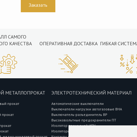
АЛЛ САМОГО
ОГО КАЧЕСТВА
ОПЕРАТИВНАЯ ДОСТАВКА
ГИБКАЯ СИСТЕМ
Й МЕТАЛЛОПРОКАТ
ЭЛЕКТРОТЕХНИЧЕСКИЙ МАТЕРИАЛ
вый прокат
Автоматические выключатели
Выключатели нагрузки автогазовые ВНА
 прокат
Выключатель-разъединитель ВР
Высоковольтные предохранители ПТ
прокат
Изолятор проходной ИПУ
рокат
Изоляторы опорные ИО, ИОР
, медно-никелевый прокат
Контакты к высоковольтным предохранителям