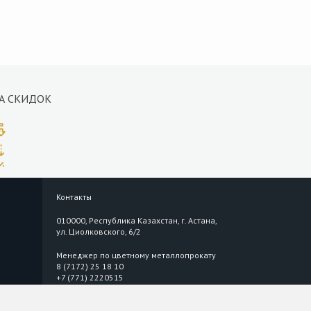
А СКИДОК
Контакты
010000, Республика Казахстан, г. Астана,
ул. Циолковского, 6/2
Менеджер по цветному металлопрокату
8 (7172) 25 18 10
+7 (771) 2220515
2220515@mkastana.kz