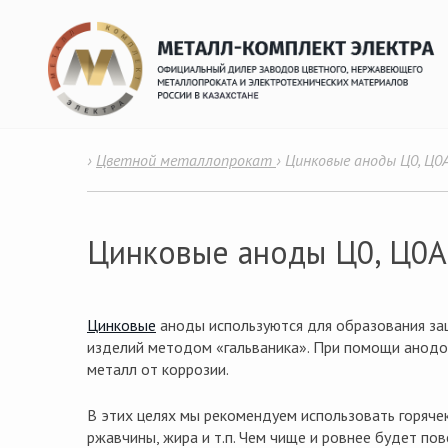
›
Цветной металлопрокат
›
Цинковые аноды Ц0, Ц0А
Цинковые аноды Ц0, Ц0А
Цинковые
аноды используются для образования за
изделий методом «гальваника». При помощи анодо
металл от коррозии.
В этих целях мы рекомендуем использовать горяче
ржавчины, жира и т.п. Чем чище и ровнее будет по