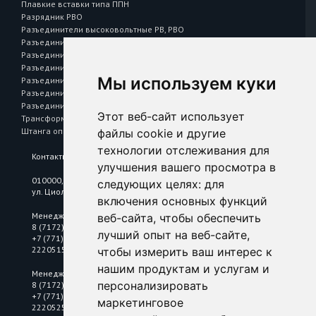
Плавкие вставки типа ППН
Разрядник РВО
Разъединители высоковольтные РВ, РВО
Разъединители высоковольтные РВЗ
Разъединители высоковольтные РВФЗ
Разъединители наружной установки РЛНД
Мы используем куки
Разъединители Р 43, Р 63
Разъединитель — предохранитель РПС
Разъединитель на одно направление РЕ
Этот веб-сайт использует
Трансформаторы тока Т 0,66
Штанга оперативная L=1041
файлы cookie и другие
технологии отслеживания для
Контакты
улучшения вашего просмотра в
010000, Республика Казахстан, г. Астана,
следующих целях:
для
ул. Циолковского, 6/2
включения основных функций
Менеджер по цветному металлопрокату
веб-сайта
,
чтобы обеспечить
8 (7172) 25 18 10
лучший опыт на веб-сайте
,
+7 (771) 2220515
2220515@mkastana.kz
чтобы измерить ваш интерес к
нашим продуктам и услугам и
Менеджер по нержавеющему металлопрокату
персонализировать
8 (7172) 25 18 10
+7 (771) 2220525
маркетинговое
2220525@mkastana.kz