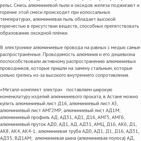
рельс. Смесь алюминиевой пыли и оксидов железа поджигают и
горение этой смеси происходит при колоссальных
температурах, алюминиевая пыль обладает высокой
горючестью в присутствии веществ, способных препятствовать
образованию оксидной плёнки.
В электронике алюминиевые провода на равных с медью самые
распространённые. Проводимость алюминия и его дешевизна
поспособствовали активному распространению алюминиевых
проводников, которые пришли на замену стальным, которые
сильно грелись из-за высокого внутреннего сопротивления.
«Металл-комплект электра» поставляем широкую
номенклатуру изделий алюминиевого проката, в Астане можно
купить алюминиевый лист Д16, алюминиевый лист А5,
алюминиевый лист АМГ2МР, алюминиевый лист АД1М;
алюминиевый профиль АД, АД31, АД1, Д16, АМГ5, АМГ6;
алюминиевый пруток АД0, АД1, АД, АД31, АМЦ, Д16, АК6, Д1,
АК8, АК4, АК4-1; алюминиевая труба АД0, АД1, Д1, Д16, АД31,
АД35, ВД1АМ; алюминиевая шина (алюминиевая полоса) АД,