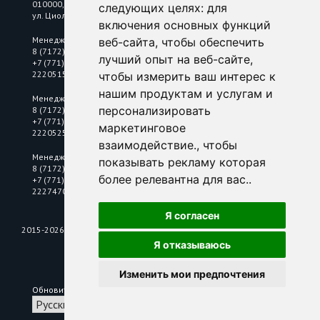
010000, Республика Казахстан, г. Астана,
следующих целях:
для
ул. Циолковского, 6/2
включения основных функций
Менеджер по цветному металлопрокату
веб-сайта
,
чтобы обеспечить
8 (7172) 25 18 10
лучший опыт на веб-сайте
,
+7 (771) 2220515
2220515@mkastana.kz
чтобы измерить ваш интерес к
нашим продуктам и услугам и
Менеджер по нержавеющему металлопрокату
персонализировать
8 (7172) 25 18 10
+7 (771) 2220525
маркетинговое
2220525@mkastana.kz
взаимодействие.
,
чтобы
Менеджер по электротехнической продукции
показывать рекламу которая
8 (7172) 25 18 10
более релевантна для вас.
.
+7 (771) 2225115
2227470@mkastana.kz
Я согласен
2015-2026 © Металл Комплект Электра
Я отказываюсь
Изменить мои предпочтения
Обновить предпочтения по куки