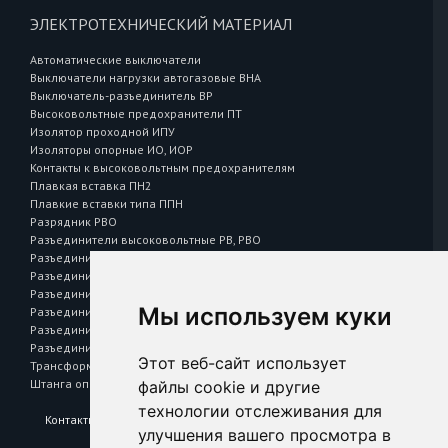
ЭЛЕКТРОТЕХНИЧЕСКИЙ МАТЕРИАЛ
Автоматические выключатели
Выключатели нагрузки автогазовые ВНА
Выключатель-разъединитель ВР
Высоковольтные предохранители ПТ
Изолятор проходной ИПУ
Изоляторы опорные ИО, ИОР
Контакты к высоковольтным предохранителям
Плавкая вставка ПН2
Плавкие вставки типа ППН
Разрядник РВО
Разъединители высоковольтные РВ, РВО
Разъединители высоковольтные РВЗ
Разъединители высоковольтные РВФЗ
Разъединители наружной установки РЛНД
Мы используем куки
Разъединители Р 43, Р 63
Разъединитель — предохранитель РПС
Разъединитель на одно направление РЕ
Этот веб-сайт использует
Трансформаторы тока Т 0,66
Штанга оперативная L=1041
файлы cookie и другие
технологии отслеживания для
Контакты
улучшения вашего просмотра в