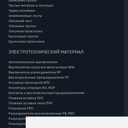
Цинковый прокат
Чистые металлы и лигатура
Чушки литейные
Алюминиевые листы
Латунный лист
Латунные прутки
Латунная проволока
Бронзовые прутки
Бронзовая проволока
ЭЛЕКТРОТЕХНИЧЕСКИЙ МАТЕРИАЛ
Автоматические выключатели
Выключатели нагрузки автогазовые ВНА
Выключатель-разъединитель ВР
Высоковольтные предохранители ПТ
Изолятор проходной ИПУ
Изоляторы опорные ИО, ИОР
Контакты к высоковольтным предохранителям
Плавкая вставка ПН2
Плавкие вставки типа ППН
Разрядник РВО
Разъединители высоковольтные РВ, РВО
Разъединители высоковольтные РВЗ
Разъединители высоковольтные РВФЗ