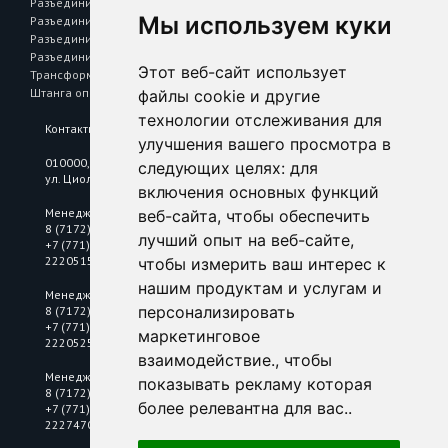
Разъединители наружной установки РЛНД
Мы используем куки
Разъединители Р 43, Р 63
Разъединитель — предохранитель РПС
Разъединитель на одно направление РЕ
Этот веб-сайт использует
Трансформаторы тока Т 0,66
Штанга оперативная L=1041
файлы cookie и другие
технологии отслеживания для
Контакты
улучшения вашего просмотра в
010000, Республика Казахстан, г. Астана,
следующих целях:
для
ул. Циолковского, 6/2
включения основных функций
Менеджер по цветному металлопрокату
веб-сайта
,
чтобы обеспечить
8 (7172) 25 18 10
лучший опыт на веб-сайте
,
+7 (771) 2220515
2220515@mkastana.kz
чтобы измерить ваш интерес к
нашим продуктам и услугам и
Менеджер по нержавеющему металлопрокату
персонализировать
8 (7172) 25 18 10
+7 (771) 2220525
маркетинговое
2220525@mkastana.kz
взаимодействие.
,
чтобы
Менеджер по электротехнической продукции
показывать рекламу которая
8 (7172) 25 18 10
более релевантна для вас.
.
+7 (771) 2225115
2227470@mkastana.kz