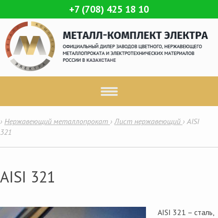
+7 (708) 425 18 10
›
Нержавеющий металлопрокат
›
Лист нержавеющий
›
AISI
321
AISI 321
AISI 321 – сталь,