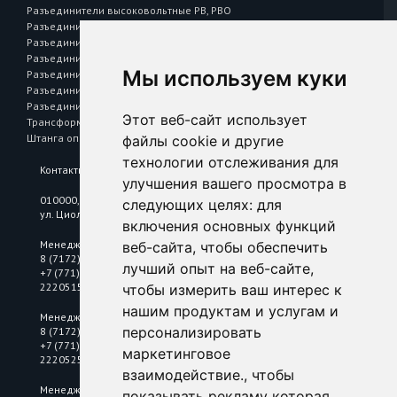
Разъединители высоковольтные РВ, РВО
Разъединители высоковольтные РВЗ
Разъединители высоковольтные РВФЗ
Разъединители наружной установки РЛНД
Мы используем куки
Разъединители Р 43, Р 63
Разъединитель — предохранитель РПС
Разъединитель на одно направление РЕ
Этот веб-сайт использует
Трансформаторы тока Т 0,66
Штанга оперативная L=1041
файлы cookie и другие
технологии отслеживания для
Контакты
улучшения вашего просмотра в
010000, Республика Казахстан, г. Астана,
следующих целях:
для
ул. Циолковского, 6/2
включения основных функций
Менеджер по цветному металлопрокату
веб-сайта
,
чтобы обеспечить
8 (7172) 25 18 10
лучший опыт на веб-сайте
,
+7 (771) 2220515
2220515@mkastana.kz
чтобы измерить ваш интерес к
нашим продуктам и услугам и
Менеджер по нержавеющему металлопрокату
персонализировать
8 (7172) 25 18 10
+7 (771) 2220525
маркетинговое
2220525@mkastana.kz
взаимодействие.
,
чтобы
Менеджер по электротехнической продукции
показывать рекламу которая