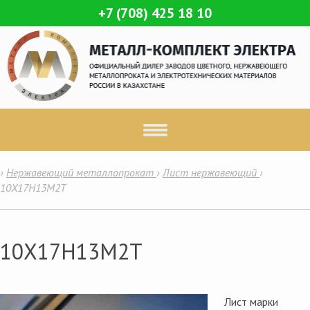
+7 (708) 425 18 10
›
Нержавеющий металлопрокат
›
Лист нержавеющий
›
10Х17Н13М2Т
10Х17Н13М2Т
Лист марки