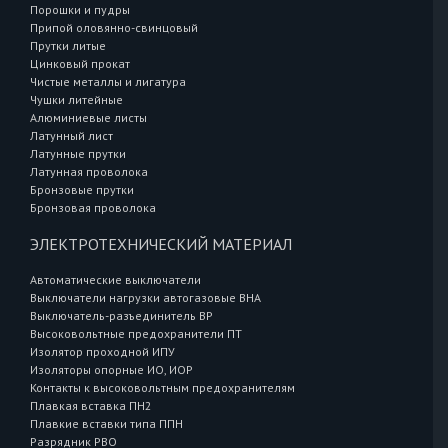
Порошки и пудры
Припой оловянно-свинцовый
Прутки литые
Цинковый прокат
Чистые металлы и лигатура
Чушки литейные
Алюминиевые листы
Латунный лист
Латунные прутки
Латунная проволока
Бронзовые прутки
Бронзовая проволока
ЭЛЕКТРОТЕХНИЧЕСКИЙ МАТЕРИАЛ
Автоматические выключатели
Выключатели нагрузки автогазовые ВНА
Выключатель-разъединитель ВР
Высоковольтные предохранители ПТ
Изолятор проходной ИПУ
Изоляторы опорные ИО, ИОР
Контакты к высоковольтным предохранителям
Плавкая вставка ПН2
Плавкие вставки типа ППН
Разрядник РВО