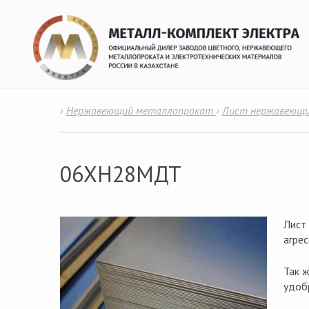
›
Нержавеющий металлопрокат
›
Лист нержавеющ
06ХН28МДТ
Лист
агрес
Так 
удоб